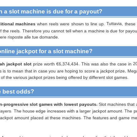
?
 a slot machine is due for a payout
. Tuttavia,
when reels were shown to line up
these 
ditional machines
.
f the reels
Therefore you cannot tell when a machine is due for payou
enere risposte alle tue domande.
?
online jackpot for a slot machine
.
2
prize worth €6,374,434
This was also the case in
h jackpot slot
,
s is to mean that in case you are hoping to score a jackpot prize
Mega
.
of the various jackpot prizes being offered by different slot games
?
e best odds
.
Slot machines that 
n-progressive slot games with lowest payouts
.
.
layers
The house edge increases with a larger jackpot amount
The pr
.
e jackpot amount placed at these machines
The features and game mec