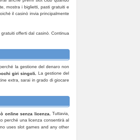
erai anche premi slot club quando
mostra i biglietti, pasti gratuiti e
iché il casinò invia principalmente
ratuiti offerti dal casinò. Continua
o perché la gestione del denaro non
La gestione del
pochi giri singoli.
ine extra, sarai in grado di giocare
Tuttavia,
ò online senza licenza.
to perché una licenza consentirà al
sino uses slot games and any other