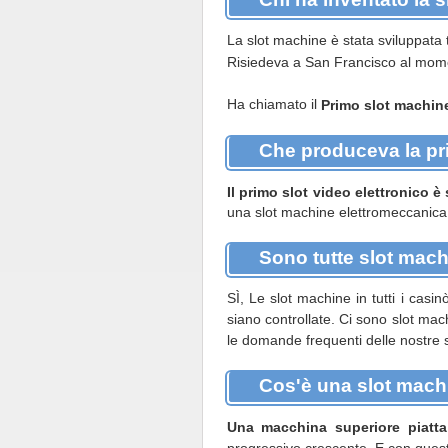
La slot machine è stata sviluppata
Risiedeva a San Francisco al mome
Ha chiamato il
Primo slot machine,
Che produceva la pri
Il primo slot video elettronico 
una slot machine elettromeccanica 
Sono tutte slot mach
SÌ, Le slot machine in tutti i casi
siano controllate. Ci sono slot mac
le domande frequenti delle nostre s
Cos'è una slot machi
Una macchina superiore piatt