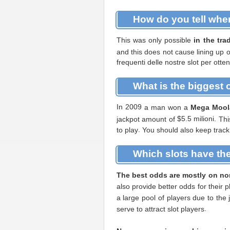
How do you tell when
This was only possible
in the tra
and this does not cause lining up o
frequenti delle nostre slot per ott
What is the biggest 
In 2009
a man won a
Mega Moola
$5.5 milioni.
jackpot amount of
Thi
.
to play
You should also keep track 
Which slots have th
The best odds are mostly on no
also provide better odds for their p
a large pool of players due to th
.
serve to attract slot players