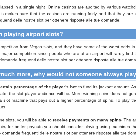
.
lapsed in a single night
Online casinos are audited by various watchd
is makes sure that the casinos are running fairly and that they are 
uenti delle nostre slot per ottenere risposte alle tue domande.
?
 playing airport slots
,
ompetition from Vegas slots
and they have some of the worst odds in
major competition since people who are at an airport will rarely find
domande frequenti delle nostre slot per ottenere risposte alle tue dom
,
o much more
why would not someone always play
.
to fund its jackpot amount
A
ertain percentage of the player’s bet
.
ater the slot player audience will be
More winning spins does not gua
.
 a slot machine that pays out a higher percentage of spins
To play th
.
uts
,
.
ine slots
you will be able to
The am
receive payments on many spins
,
pin
for better payouts you should consider playing using machines th
e domande frequenti delle nostre slot per ottenere risposte alle tue do