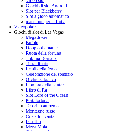
Video slot
Giochi di slot Android
Slot per Blackberry
Slot a gioco automatico
macchine per la frutta
Videopoker
Giochi di slot di Las Vegas
Mega Joker
Bufalo
Doppio diamante
Ruota della fortuna
Tribuna Romana
Terra di loto
Le ali della fenice
Celebrazione del solstizio
Orchidea bianca
L'ombra della pantera
Libro di Ra
Slot Lord of the Ocean
Portafortuna
Tesori in aumento
Montagne russe
Cristalli incantati
I Griffin
Mega Mola