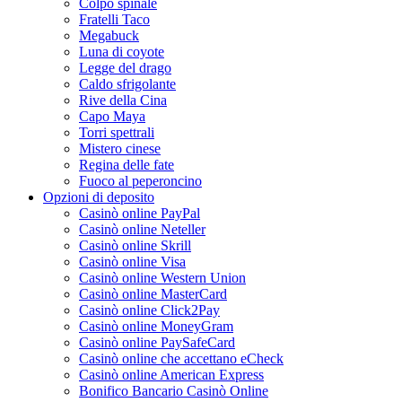
Colpo spinale
Fratelli Taco
Megabuck
Luna di coyote
Legge del drago
Caldo sfrigolante
Rive della Cina
Capo Maya
Torri spettrali
Mistero cinese
Regina delle fate
Fuoco al peperoncino
Opzioni di deposito
Casinò online PayPal
Casinò online Neteller
Casinò online Skrill
Casinò online Visa
Casinò online Western Union
Casinò online MasterCard
Casinò online Click2Pay
Casinò online MoneyGram
Casinò online PaySafeCard
Casinò online che accettano eCheck
Casinò online American Express
Bonifico Bancario Casinò Online