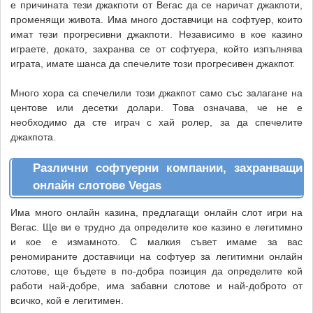
е причината тези джакпоти от Вегас да се наричат ​​​​джакпоти,
променящи живота. Има много доставчици на софтуер, които
имат тези прогресивни джакпоти. Независимо в кое казино
играете, докато, захранва се от софтуера, който изпълнява
играта, имате шанса да спечелите този прогресивен джакпот.
Много хора са спечелили този джакпот само със залагане на
центове или десетки долари. Това означава, че не е
необходимо да сте играч с хай ролер, за да спечелите
джакпота.
Различни софтуерни компании, захранващи
онлайн слотове Vegas
Има много онлайн казина, предлагащи онлайн слот игри на
Вегас. Ще ви е трудно да определите кое казино е легитимно
и кое е измамното. С малкия съвет имаме за вас
реномираните доставчици на софтуер за легитимни онлайн
слотове, ще бъдете в по-добра позиция да определите кой
работи най-добре, има забавни слотове и най-доброто от
всичко, кой е легитимен.