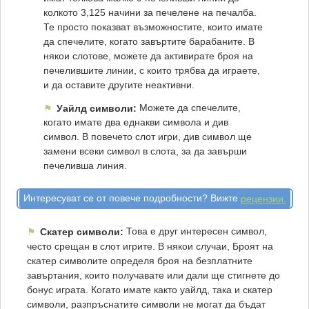
колкото 3,125 начини за печелене на печалба.
Те просто показват възможностите, които имате
да спечелите, когато завъртите барабаните. В
някои слотове, можете да активирате броя на
печелившите линии, с които трябва да играете,
и да оставите другите неактивни.
Можете да спечелите,
Уайлд символи:
когато имате два еднакви символа и див
символ. В повечето слот игри, див символ ще
замени всеки символ в слота, за да завърши
печеливша линия.
Интересуват се от повече подробности? Вижте
рецензии.
Това е друг интересен символ,
Скатер символи:
често срещан в слот игрите. В някои случаи, Броят на
скатер символите определя броя на безплатните
завъртания, които получавате или дали ще стигнете до
бонус играта. Когато имате както уайлд, така и скатер
символи, разпръснатите символи не могат да бъдат