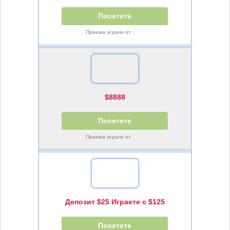
Посетете
Приема играчи от
$8888
Посетете
Приема играчи от
Депозит $25 Играете с $125
Посетете