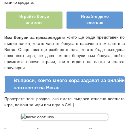
казино кредити.
Играйте бонус
Играйте демо
слотове
слотове
който ще бъде представен по
Има бонуси за презареждане
същия начин, когато част от бонуса е насочена към слот във
Вегас. Също така ще разберете това, когато бъде въведена
нова слот игра, се дават много бонуси към бонуса, който
примамва повече играчи, които играят на слота и стават
популярни.
Въпроси, които много хора задават за онлайн
слотовете на Вегас
Проверете този раздел, ако имате въпроси относно честната
игра, помощ за игри или игра в САЩ.