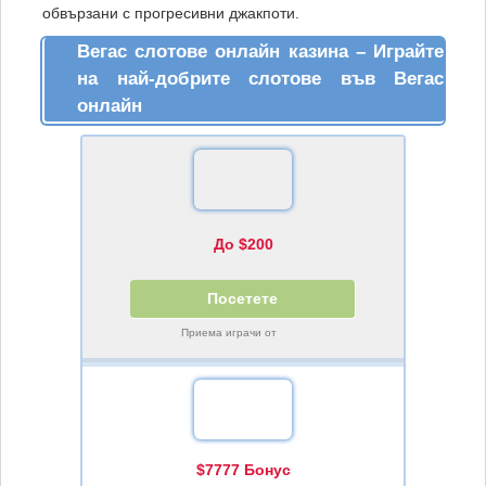
обвързани с прогресивни джакпоти.
Вегас слотове онлайн казина – Играйте
на най-добрите слотове във Вегас
онлайн
До $200
Посетете
Приема играчи от
$7777 Бонус