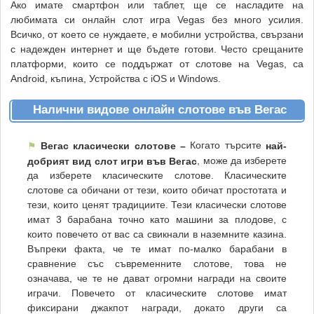
Ако имате смартфон или таблет, ще се насладите на
любимата си онлайн слот игра Vegas без много усилия.
Всичко, от което се нуждаете, е мобилни устройства, свързани
с надежден интернет и ще бъдете готови. Често срещаните
платформи, които се поддържат от слотове на Vegas, са
Android, къпина, Устройства с iOS и Windows.
Налични видове онлайн слотове във Вегас
Когато търсите
Вегас класически слотове
–
най-
, може да изберете
добрият вид слот игри във Вегас
да изберете класическите слотове. Класическите
слотове са обичани от тези, които обичат простотата и
тези, които ценят традициите. Тези класически слотове
имат 3 барабана точно като машини за плодове, с
които повечето от вас са свикнали в наземните казина.
Въпреки факта, че те имат по-малко барабани в
сравнение със съвременните слотове, това не
означава, че те не дават огромни награди на своите
играчи. Повечето от класическите слотове имат
фиксирани джакпот награди, докато други са