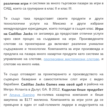
и системи за много търговски пазари за игри в
различни игри
САЩ, които са групирани в клас II и клас III.
Те също така предоставят своите продукти и други
технологични услуги на Мексико и други избрани
международни юрисдикции, които попадат в същия клас.
Игри
се ангажира да предоставя отлични услуги
на Cadillac Jacks
чрез своя процес на създаване на игри. Произведените
слотове са проектирани да включват различни уникални
съдържание и технологии. Компанията за игри произвежда и
предлага на пазара много хазартни продукти като системи за
управление на слотове,
, и
прогресивни мистериозни слотове
слотове на много нива.
Те също отговарят за проектирането и производството на
сървърно базирани и самостоятелни слот игри с видео
барабани.
в района на
Cadillac Jacks Games има свой щаб
Метро Атланта в Дълут, GA. В 2012,
Кадилак беше придобит
от
по-голяма хазартна компания и беше
Amaya Gaming
закупена за $177 милиона. Компанията за игри успя да се
превърне в един от най-големите лидери в индустрията на