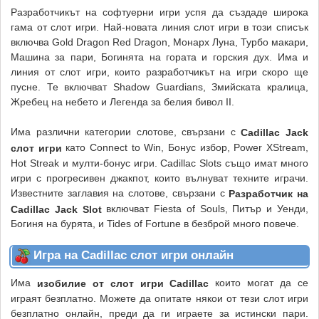
Разработчикът на софтуерни игри успя да създаде широка
гама от слот игри. Най-новата линия слот игри в този списък
включва Gold Dragon Red Dragon, Монарх Луна, Турбо макари,
Машина за пари, Богинята на гората и горския дух. Има и
линия от слот игри, които разработчикът на игри скоро ще
пусне. Те включват Shadow Guardians, Змийската кралица,
Жребец на небето и Легенда за белия бивол II.
Има различни категории слотове, свързани с
Cadillac Jack
като Connect to Win, Бонус избор, Power XStream,
слот игри
Hot Streak и мулти-бонус игри. Cadillac Slots също имат много
игри с прогресивен джакпот, които вълнуват техните играчи.
Известните заглавия на слотове, свързани с
Разработчик на
включват Fiesta of Souls, Питър и Уенди,
Cadillac Jack Slot
Богиня на бурята, и Tides of Fortune в безброй много повече.
Игра на Cadillac слот игри онлайн
Има
които могат да се
изобилие от слот игри Cadillac
играят безплатно. Можете да опитате някои от тези слот игри
безплатно онлайн, преди да ги играете за истински пари.