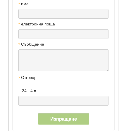
име
*
електронна поща
*
Съобщение
*
Отговор:
*
24 - 4 =