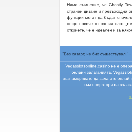
Няма съмнение, че Ghostly To
странен дизайн и превъзходна оп
функции могат да бъдат спечел
нещо повече от вашия слот „run
откриете, че е идеален и за няко
-
"Без хазарт, не бих съществувал."
Vegasslotsonline.casino не е опе
онлайн залаганията. Vegasslot
възнамерявате да залагате онлайн.
към оператори на залага
о