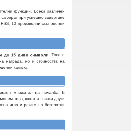
ителни функции. Всеки различен
е съберат при успешно завъртане
 FSS, 10 произволни скъпоценни
. Това е
е до 15 диви символи
на награда, но и стойността на
оценни камъка.
риозен множител на печалба. В
менем това, както и всички други
овна игра и режим на безплатни