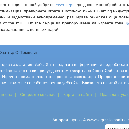
wers е един от най-добрите
до днес. Многобройните м
слот игри
тимизация, превърнете играта в истинско бижу в iGaming индустр
ени и задействани едновременно, разширява геймплея още повеч
 of the mill“.. От все сърце ви препоръчваме да играете това
N
лко залагания с истински пари!
 Хънтър С. Томпсън
ратор за залагания. Уебсайтът предлага информация и подробности 
sonline.casino не ви принуждава към хазартна дейност. Сайтът ви съ
 Играчът поема пълна отговорност за своята игра. Предоставените в
ния, които не са собственост на уебсайта. Влизането в някой от тях
тносно
Свържете се с нас
Карта на сайта
Правила и усл
Авторско право © www.vegasslotsonline.