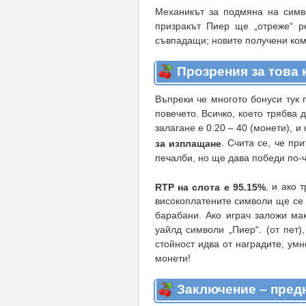
Механикът за подмяна на симво
призракът Пиер ще „отреже“ р
съвпадащи; новите получени ком
Прозрения за това к
Въпреки че многото бонуси тук 
повечето. Всичко, което трябва
залагане е 0.20 – 40 (монети), и
. Счита се, че пр
за изплащане
печалби, но ще дава победи по-ч
, и ако 
RTP на слота е 95.15%
високоплатените символи ще се 
барабани. Ако играч заложи ма
уайлд символи „Пиер“. (от пет)
стойност идва от наградите, ум
монети!
Заключение – предн