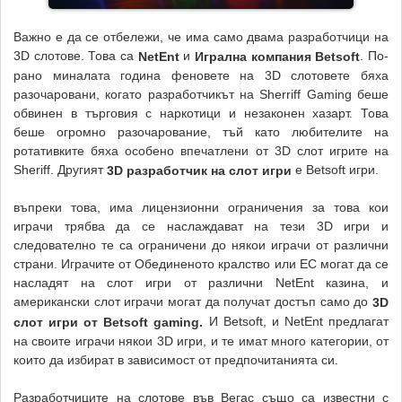
Важно е да се отбележи, че има само двама разработчици на
3D слотове. Това са
и
. По-
NetEnt
Игрална компания Betsoft
рано миналата година феновете на 3D слотовете бяха
разочаровани, когато разработчикът на Sherriff Gaming беше
обвинен в търговия с наркотици и незаконен хазарт. Това
беше огромно разочарование, тъй като любителите на
ротативките бяха особено впечатлени от 3D слот игрите на
Sheriff. Другият
е Betsoft игри.
3D разработчик на слот игри
въпреки това, има лицензионни ограничения за това кои
играчи трябва да се наслаждават на тези 3D игри и
следователно те са ограничени до някои играчи от различни
страни. Играчите от Обединеното кралство или ЕС могат да се
насладят на слот игри от различни NetEnt казина, и
американски слот играчи могат да получат достъп само до
3D
И Betsoft, и NetEnt предлагат
слот игри от Betsoft gaming.
на своите играчи някои 3D игри, и те имат много категории, от
които да избират в зависимост от предпочитанията си.
Разработчиците на слотове във Вегас също са известни с