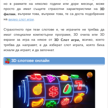
но в рамките на няколко години или дори месеци, може
просто да имат същите страхотни характеристики на
3D
въпреки това, въпреки това, те са доста подобрение
филми.
на
.
видео слот игри
Страхотното при тези слотове е, че играчите не трябва да
имат специални компютърни програми, 3D очила или 3D
екрани за игра на някое от
всичко, което
3D Слот игри,
трябва да направят, е да изберат слот играта, която биха
искали да играят, и да започнат.
3D слотове онлайн