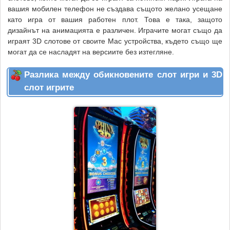
вашия мобилен телефон не създава същото желано усещане
като игра от вашия работен плот. Това е така, защото
дизайнът на анимацията е различен. Играчите могат също да
играят 3D слотове от своите Mac устройства, където също ще
могат да се насладят на версиите без изтегляне.
Разлика между обикновените слот игри и 3D
слот игрите