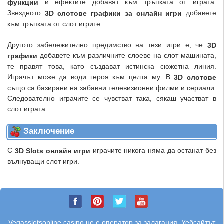
и ефектите добавят към тръпката от играта.
функции
Звездното
добавете
3D слотове графики за онлайн игри
към тръпката от слот игрите.
Другото забележително предимство на тези игри е, че
3D
добавете към различните слоеве на слот машината,
графики
те правят това, като създават истинска сюжетна линия.
Играчът може да води героя към целта му. В
3D слотове
също са базирани на забавни телевизионни филми и сериали.
Следователно играчите се чувстват така, сякаш участват в
слот играта.
Заключение
С
играчите никога няма да останат без
3D Slots онлайн игри
вълнуващи слот игри.
Vegasslotsonline.casino не е оператор за залагания. Уебсайтът