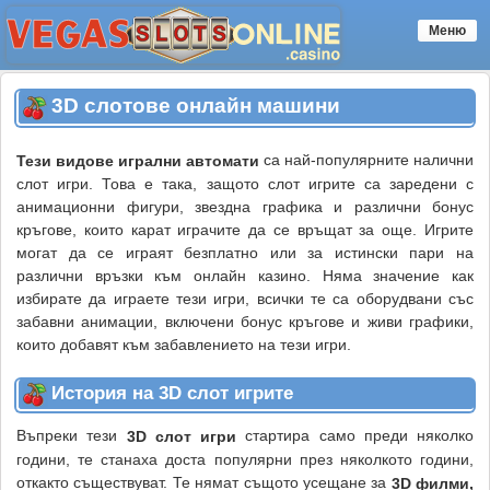
Меню
Преминете
3D слотове онлайн машини
към
съдържанието
са най-популярните налични
Тези видове игрални автомати
слот игри. Това е така, защото слот игрите са заредени с
анимационни фигури, звездна графика и различни бонус
кръгове, които карат играчите да се връщат за още. Игрите
могат да се играят безплатно или за истински пари на
различни връзки към онлайн казино. Няма значение как
избирате да играете тези игри, всички те са оборудвани със
забавни анимации, включени бонус кръгове и живи графики,
които добавят към забавлението на тези игри.
История на 3D слот игрите
Въпреки тези
стартира само преди няколко
3D слот игри
години, те станаха доста популярни през няколкото години,
откакто съществуват. Те нямат същото усещане за
3D филми,