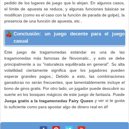
pedido de los lugares de juego que lo alojan. En algunos casos,
el límite de apuesta se reduce, y algunas funciones básicas se
modifican (como es el caso con la función de parada de golpe), la
presencia de una función de apuesta, etc..
Conclusión: un juego decente para el juego
casual
Este juego de tragamonedas estándar es una de las
tragamonedas más famosas de Novomatic., y esto se debe
principalmente a su "naturaleza equilibrada en general". Su alta
volatilidad ciertamente significa que los jugadores pueden
esperar grandes pagos.; Debido a esto, las combinaciones
ganadoras no serán frecuentes, que lamentablemente incluye el
bono de giros gratis. Por otro lado, un jugador puede descubrir su
suerte en los bosques mágicos de este juego de fantasía. Puede
y ver si te gusta
Juega gratis a la tragamonedas Fairy Queen
lo suficiente como para apostar algo de dinero real en él!