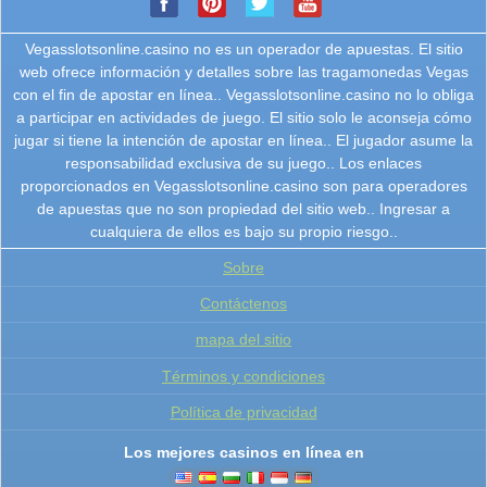
Vegasslotsonline.casino no es un operador de apuestas. El sitio
web ofrece información y detalles sobre las tragamonedas Vegas
con el fin de apostar en línea.. Vegasslotsonline.casino no lo obliga
a participar en actividades de juego. El sitio solo le aconseja cómo
jugar si tiene la intención de apostar en línea.. El jugador asume la
responsabilidad exclusiva de su juego.. Los enlaces
proporcionados en Vegasslotsonline.casino son para operadores
de apuestas que no son propiedad del sitio web.. Ingresar a
cualquiera de ellos es bajo su propio riesgo..
Sobre
Contáctenos
mapa del sitio
Términos y condiciones
Política de privacidad
Los mejores casinos en línea en