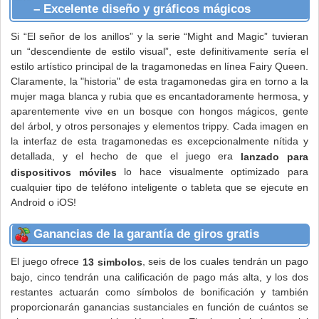
– Excelente diseño y gráficos mágicos
Si “El señor de los anillos” y la serie “Might and Magic” tuvieran
un “descendiente de estilo visual”, este definitivamente sería el
estilo artístico principal de la tragamonedas en línea Fairy Queen.
Claramente, la "historia" de esta tragamonedas gira en torno a la
mujer maga blanca y rubia que es encantadoramente hermosa, y
aparentemente vive en un bosque con hongos mágicos, gente
del árbol, y otros personajes y elementos trippy. Cada imagen en
la interfaz de esta tragamonedas es excepcionalmente nítida y
detallada, y el hecho de que el juego era
lanzado para
lo hace visualmente optimizado para
dispositivos móviles
cualquier tipo de teléfono inteligente o tableta que se ejecute en
Android o iOS!
Ganancias de la garantía de giros gratis
El juego ofrece
, seis de los cuales tendrán un pago
13 simbolos
bajo, cinco tendrán una calificación de pago más alta, y los dos
restantes actuarán como símbolos de bonificación y también
proporcionarán ganancias sustanciales en función de cuántos se