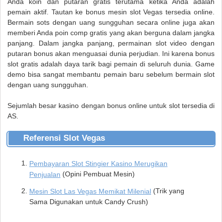
Anda koin dan putaran gratis terutama ketika Anda adalah
pemain aktif. Tautan ke bonus mesin slot Vegas tersedia online.
Bermain sots dengan uang sungguhan secara online juga akan
memberi Anda poin comp gratis yang akan berguna dalam jangka
panjang. Dalam jangka panjang, permainan slot video dengan
putaran bonus akan menguasai dunia perjudian. Ini karena bonus
slot gratis adalah daya tarik bagi pemain di seluruh dunia. Game
demo bisa sangat membantu pemain baru sebelum bermain slot
dengan uang sungguhan.
Sejumlah besar kasino dengan bonus online untuk slot tersedia di
AS.
Referensi Slot Vegas
Pembayaran Slot Stingier Kasino Merugikan
(Opini Pembuat Mesin)
Penjualan
(Trik yang
Mesin Slot Las Vegas Memikat Milenial
Sama Digunakan untuk Candy Crush)