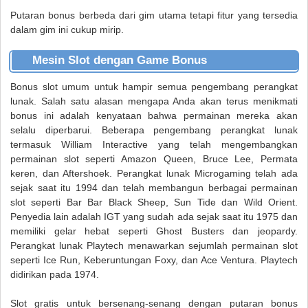
Putaran bonus berbeda dari gim utama tetapi fitur yang tersedia
dalam gim ini cukup mirip.
Mesin Slot dengan Game Bonus
Bonus slot umum untuk hampir semua pengembang perangkat
lunak. Salah satu alasan mengapa Anda akan terus menikmati
bonus ini adalah kenyataan bahwa permainan mereka akan
selalu diperbarui. Beberapa pengembang perangkat lunak
termasuk William Interactive yang telah mengembangkan
permainan slot seperti Amazon Queen, Bruce Lee, Permata
keren, dan Aftershoek. Perangkat lunak Microgaming telah ada
sejak saat itu 1994 dan telah membangun berbagai permainan
slot seperti Bar Bar Black Sheep, Sun Tide dan Wild Orient.
Penyedia lain adalah IGT yang sudah ada sejak saat itu 1975 dan
memiliki gelar hebat seperti Ghost Busters dan jeopardy.
Perangkat lunak Playtech menawarkan sejumlah permainan slot
seperti Ice Run, Keberuntungan Foxy, dan Ace Ventura. Playtech
didirikan pada 1974.
Slot gratis untuk bersenang-senang dengan putaran bonus