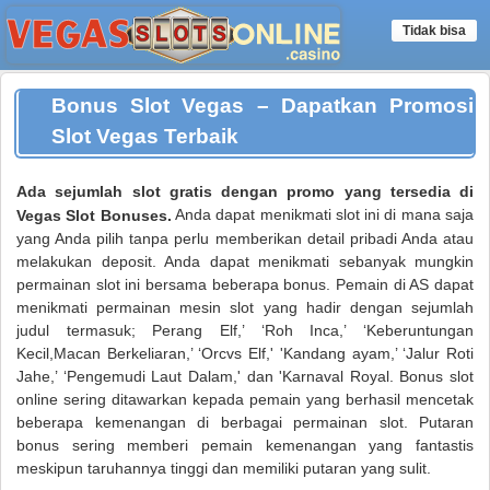
Tidak bisa
Lewati
Bonus Slot Vegas – Dapatkan Promosi
ke
konten
Slot Vegas Terbaik
Ada sejumlah slot gratis dengan promo yang tersedia di
Anda dapat menikmati slot ini di mana saja
Vegas Slot Bonuses.
yang Anda pilih tanpa perlu memberikan detail pribadi Anda atau
melakukan deposit. Anda dapat menikmati sebanyak mungkin
permainan slot ini bersama beberapa bonus. Pemain di AS dapat
menikmati permainan mesin slot yang hadir dengan sejumlah
judul termasuk; Perang Elf,’ ‘Roh Inca,’ ‘Keberuntungan
Kecil,Macan Berkeliaran,’ ‘Orcvs Elf,' 'Kandang ayam,’ ‘Jalur Roti
Jahe,’ ‘Pengemudi Laut Dalam,' dan 'Karnaval Royal. Bonus slot
online sering ditawarkan kepada pemain yang berhasil mencetak
beberapa kemenangan di berbagai permainan slot. Putaran
bonus sering memberi pemain kemenangan yang fantastis
meskipun taruhannya tinggi dan memiliki putaran yang sulit.