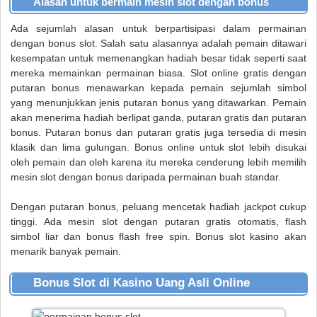
Alasan untuk bermain mesin slot dengan bonus
Ada sejumlah alasan untuk berpartisipasi dalam permainan
dengan bonus slot. Salah satu alasannya adalah pemain ditawari
kesempatan untuk memenangkan hadiah besar tidak seperti saat
mereka memainkan permainan biasa. Slot online gratis dengan
putaran bonus menawarkan kepada pemain sejumlah simbol
yang menunjukkan jenis putaran bonus yang ditawarkan. Pemain
akan menerima hadiah berlipat ganda, putaran gratis dan putaran
bonus. Putaran bonus dan putaran gratis juga tersedia di mesin
klasik dan lima gulungan. Bonus online untuk slot lebih disukai
oleh pemain dan oleh karena itu mereka cenderung lebih memilih
mesin slot dengan bonus daripada permainan buah standar.
Dengan putaran bonus, peluang mencetak hadiah jackpot cukup
tinggi. Ada mesin slot dengan putaran gratis otomatis, flash
simbol liar dan bonus flash free spin. Bonus slot kasino akan
menarik banyak pemain.
Bonus Slot di Kasino Uang Asli Online