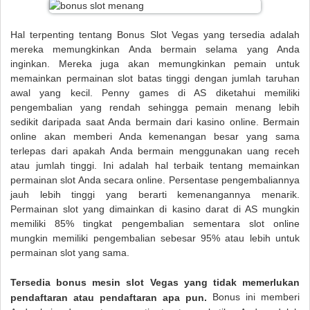
Hal terpenting tentang Bonus Slot Vegas yang tersedia adalah
mereka memungkinkan Anda bermain selama yang Anda
inginkan. Mereka juga akan memungkinkan pemain untuk
memainkan permainan slot batas tinggi dengan jumlah taruhan
awal yang kecil. Penny games di AS diketahui memiliki
pengembalian yang rendah sehingga pemain menang lebih
sedikit daripada saat Anda bermain dari kasino online. Bermain
online akan memberi Anda kemenangan besar yang sama
terlepas dari apakah Anda bermain menggunakan uang receh
atau jumlah tinggi. Ini adalah hal terbaik tentang memainkan
permainan slot Anda secara online. Persentase pengembaliannya
jauh lebih tinggi yang berarti kemenangannya menarik.
Permainan slot yang dimainkan di kasino darat di AS mungkin
memiliki 85% tingkat pengembalian sementara slot online
mungkin memiliki pengembalian sebesar 95% atau lebih untuk
permainan slot yang sama.
Tersedia bonus mesin slot Vegas yang tidak memerlukan
Bonus ini memberi
pendaftaran atau pendaftaran apa pun.