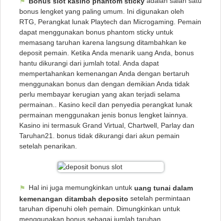
adalah salah satu
Bonus slot kasino phantom sticky
bonus lengket yang paling umum. Ini digunakan oleh
RTG, Perangkat lunak Playtech dan Microgaming. Pemain
dapat menggunakan bonus phantom sticky untuk
memasang taruhan karena langsung ditambahkan ke
deposit pemain. Ketika Anda menarik uang Anda, bonus
hantu dikurangi dari jumlah total. Anda dapat
mempertahankan kemenangan Anda dengan bertaruh
menggunakan bonus dan dengan demikian Anda tidak
perlu membayar kerugian yang akan terjadi selama
permainan.. Kasino kecil dan penyedia perangkat lunak
permainan menggunakan jenis bonus lengket lainnya.
Kasino ini termasuk Grand Virtual, Chartwell, Parlay dan
Taruhan21. bonus tidak dikurangi dari akun pemain
setelah penarikan.
Hal ini juga memungkinkan untuk
uang tunai dalam
setelah permintaan
kemenangan ditambah deposito
taruhan dipenuhi oleh pemain. Dimungkinkan untuk
menggunakan bonus sebagai jumlah taruhan.