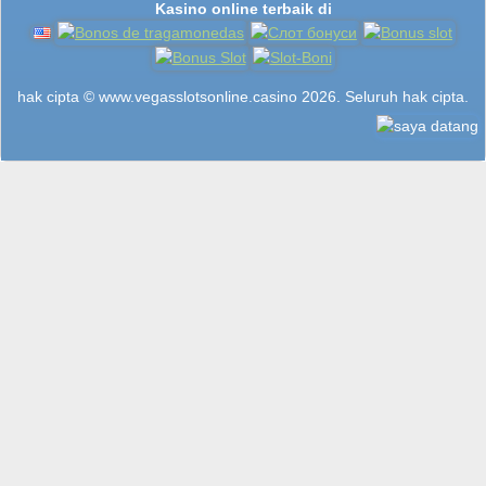
Kasino online terbaik di
hak cipta © www.vegasslotsonline.casino 2026. Seluruh hak cipta.