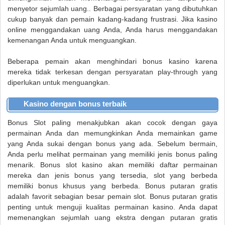
menyetor sejumlah uang.. Berbagai persyaratan yang dibutuhkan
cukup banyak dan pemain kadang-kadang frustrasi. Jika kasino
online menggandakan uang Anda, Anda harus menggandakan
kemenangan Anda untuk menguangkan.
Beberapa pemain akan menghindari bonus kasino karena
mereka tidak terkesan dengan persyaratan play-through yang
diperlukan untuk menguangkan.
Kasino dengan bonus terbaik
Bonus Slot paling menakjubkan akan cocok dengan gaya
permainan Anda dan memungkinkan Anda memainkan game
yang Anda sukai dengan bonus yang ada. Sebelum bermain,
Anda perlu melihat permainan yang memiliki jenis bonus paling
menarik. Bonus slot kasino akan memiliki daftar permainan
mereka dan jenis bonus yang tersedia, slot yang berbeda
memiliki bonus khusus yang berbeda. Bonus putaran gratis
adalah favorit sebagian besar pemain slot. Bonus putaran gratis
penting untuk menguji kualitas permainan kasino. Anda dapat
memenangkan sejumlah uang ekstra dengan putaran gratis