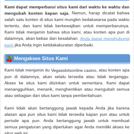
Kami dapat memperbarui situs kami dari waktu ke waktu dan
Namun, harap dicatat bahwa
mengubah konten kapan saja.
salah satu konten di situs kami mungkin kedaluwarsa pada waktu
tertentu, dan kami tidak berkewajiban untuk memperbaruinya.
Kami tidak menjamin bahwa situs kami, atau konten apa pun di
dalamnya, akan bebas dari kesalahan.
Anda dapat menghubungi
jika Anda ingin ketidakakuratan diperbaiki.
kami
Mengakses Situs Kami
Kami tidak menjamin itu
, atau konten apa
Vegasslotsonline.casino
pun di dalamnya, akan selalu tersedia atau tidak terganggu.
Akses ke situs kami diizinkan untuk sementara. Kami dapat
menangguhkan, menarik, menghentikan atau mengubah semua
atau sebagian dari situs kami tanpa pemberitahuan.
Kami tidak akan bertanggung jawab kepada Anda jika karena
alasan apa pun situs kami tidak tersedia kapan pun atau untuk
periode apa pun. Anda bertanggung jawab untuk membuat
semua pengaturan yang diperlukan agar Anda memiliki akses ke
situs web ini.