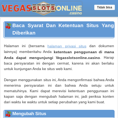
Tidak bisa
Lewati
Baca Syarat Dan Ketentuan Situs Yang
ke
konten
Diberikan
Halaman ini (bersama
dan dokumen
halaman privasi situs
lainnya) memberitahu Anda
ketentuan penggunaan di mana
. Harap
Anda dapat mengunjungi Vegasslotsonline.casino
baca persyaratan ini dengan cermat, karena ini akan berlaku
untuk kunjungan Anda ke situs web kami.
Dengan menggunakan situs ini, Anda mengonfirmasi bahwa Anda
menerima persyaratan ini dan bahwa Anda setuju untuk
mematuhinya. Kami dapat merevisi ketentuan penggunaan ini
kapan saja dengan mengubah halaman ini, jadi periksa konten
dari waktu ke waktu untuk setiap perubahan yang kami buat.
Mengubah Situs