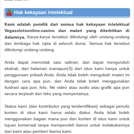
Hak kekayaan intelektual
Kami adalah pemilik dari semua hak kekayaan intelektual
Vegasslotsonline.casino dan materi yang diterbitkan di
Karya-karya tersebut dilindungi oleh undang-undang
dalamnya.
dan lembaga hak cipta di seluruh dunia. Semua hak tersebut
dilindungi undang-undang.
Anda dapat mencetak satu salinan, dan dapat mengunduh
ekstrak, dari halaman manapun(S) dari situs kami hanya untuk
penggunaan pribadi Anda. Anda tidak boleh mengubah materi ini
dengan cara apa pun, dan Anda tidak boleh menggunakan
ilustrasi apa pun, foto, file video atau audio atau grafik apa pun
secara terpisah dari teks yang menyertainya.
Status kami (dan kontributor yang teridentifikasi) sebagai penulis
konten di situs kami harus selalu diakui. Anda tidak boleh
menggunakan bagian mana pun dari konten di situs kami untuk
tujuan komersial tanpa memperoleh lisensi untuk melakukannya
dari kami atau pemberi lisensi kami.