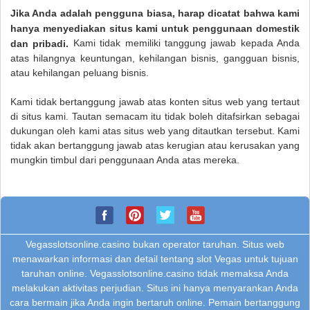
Jika Anda adalah pengguna biasa, harap dicatat bahwa kami
hanya menyediakan situs kami untuk penggunaan domestik
Kami tidak memiliki tanggung jawab kepada Anda
dan pribadi.
atas hilangnya keuntungan, kehilangan bisnis, gangguan bisnis,
atau kehilangan peluang bisnis.
Kami tidak bertanggung jawab atas konten situs web yang tertaut
di situs kami. Tautan semacam itu tidak boleh ditafsirkan sebagai
dukungan oleh kami atas situs web yang ditautkan tersebut. Kami
tidak akan bertanggung jawab atas kerugian atau kerusakan yang
mungkin timbul dari penggunaan Anda atas mereka.
Vegasslotsonline.casino bukan operator taruhan. Situs web
menawarkan informasi dan detail tentang slot Vegas untuk tujuan
taruhan online. Vegasslotsonline.casino tidak memaksa Anda
melakukan aktivitas perjudian. Situs ini hanya menyarankan Anda
cara bermain jika Anda ingin bertaruh online. Pemain bertanggung