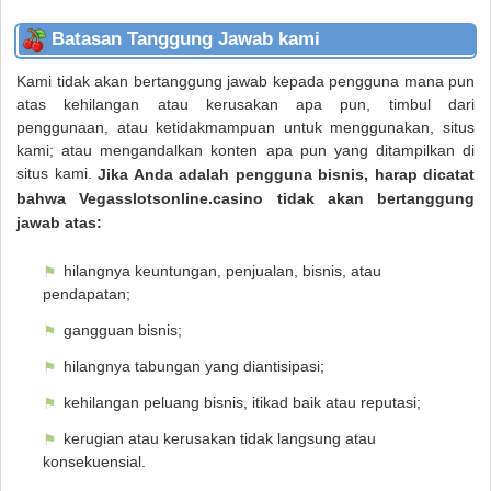
Batasan Tanggung Jawab kami
Kami tidak akan bertanggung jawab kepada pengguna mana pun
atas kehilangan atau kerusakan apa pun, timbul dari
penggunaan, atau ketidakmampuan untuk menggunakan, situs
kami; atau mengandalkan konten apa pun yang ditampilkan di
situs kami.
Jika Anda adalah pengguna bisnis, harap dicatat
bahwa Vegasslotsonline.casino tidak akan bertanggung
jawab atas:
hilangnya keuntungan, penjualan, bisnis, atau
pendapatan;
gangguan bisnis;
hilangnya tabungan yang diantisipasi;
kehilangan peluang bisnis, itikad baik atau reputasi;
kerugian atau kerusakan tidak langsung atau
konsekuensial.