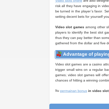
are also designe
Video slots online
risk all they have engaging in vid
.
be turned in the player’s favor
Se
setting decent bets for yourself y
among other sl
Video slot games
players to identify the best slot 
thus they can pay better than som
gathered from the dollar and five do
Advantage of playing
Video slot games are a casino attra
trigger small wins on a regular ba
;
games
video slot games will offe
chances of hitting a winning combi
Itu
permainan bonus
in video slo