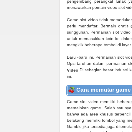
pengembang perangkat lunak ya
menawarkan pemain video slot vid
Game slot video tidak memerlukan
perlu mendaftar. Bermain gratis
sungguhan. Permainan slot video
untuk memasukkan koin ke dalam
mengklik beberapa tombol di lay
Baru -baru ini, Permainan slot 
Opsi taruhan dalam permainan slot
Di sebagian besar industri 
Video
ini.
Cara memutar game 
Game slot video memiliki beber
memainkan game. Salah satunya
bahwa ada area khusus terpencil
belakang memiliki tombol yang me
Gamble jika tersedia juga ditemuk