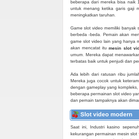
beberapa dari mereka bisa naik 
untuk menang ketika garis gaji m
meningkatkan taruhan.
Game slot video memiliki banyak s
berbeda -beda. Pemain akan mend
game slot video lain yang hanya
akan mencatat itu
mesin slot vi
umum. Mereka dapat menawarkan 
terbatas baik untuk penjudi dan 
Ada lebih dari ratusan ribu juml
Mereka juga cocok untuk keteramp
dengan gameplay yang kompleks, da
beberapa permainan slot video yan
dan pemain tampaknya akan diman
Slot video modern
Saat ini, Industri kasino sepe
kekurangan permainan mesin slot v