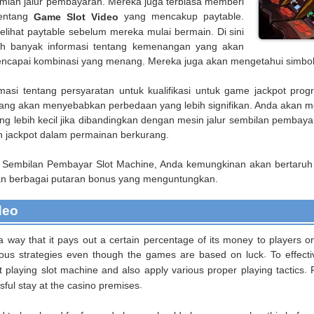
mlah jalur pembayaran. Mereka juga terbiasa memberi
tentang
yang mencakup paytable.
Game Slot Video
lihat paytable sebelum mereka mulai bermain. Di sini
h banyak informasi tentang kemenangan yang akan
encapai kombinasi yang menang. Mereka juga akan mengetahui simbol
masi tentang persyaratan untuk kualifikasi untuk game jackpot prog
ang akan menyebabkan perbedaan yang lebih signifikan. Anda akan me
lebih kecil jika dibandingkan dengan mesin jalur sembilan pembayar
 jackpot dalam permainan berkurang.
embilan Pembayar Slot Machine, Anda kemungkinan akan bertaruh ju
n berbagai putaran bonus yang menguntungkan.
deo
a way that it pays out a certain percentage of its money to players on 
.
ious strategies even though the games are based on luck
To effect
.
st playing slot machine and also apply various proper playing tactics
.
ful stay at the casino premises