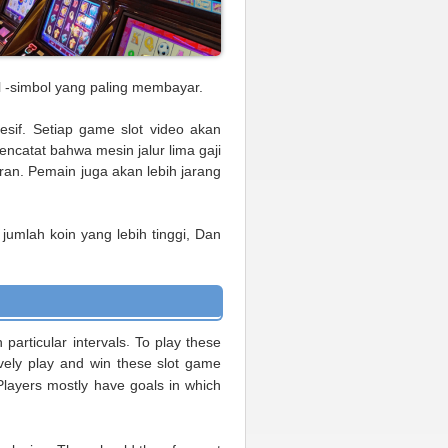
 -simbol yang paling membayar.
resif. Setiap game slot video akan
ncatat bahwa mesin jalur lima gaji
an. Pemain juga akan lebih jarang
mlah koin yang lebih tinggi, Dan
.
particular intervals
To play these
ively play and win these slot game
Players mostly have goals in which