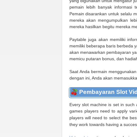
yang digunakan untuk mengatur ju
pemain lebih banyak informasi 
Pemain disarankan untuk selalu me
mereka akan mengumpulkan lebi
mereka hasilkan begitu mereka m
Paytable juga akan memiliki infor
memiliki beberapa baris berbeda y
akan menawarkan pembayaran yang 
memicu putaran bonus, dan hadiah
Saat Anda bermain menggunakan S
dengan ini, Anda akan memasukka
Pembayaran Slot Vi
Every slot machine is set in such 
games players need to apply var
players will need to select the be
they work towards having a success